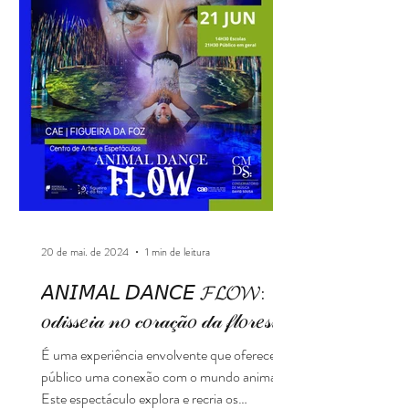
20 de mai. de 2024
1 min de leitura
𝘈𝘕𝘐𝘔𝘈𝘓 𝘋𝘈𝘕𝘊𝘌 𝓕𝓛𝓞𝓦:
𝑜𝒹𝒾𝓈𝓈𝑒𝒾𝒶 𝓃𝑜 𝒸𝑜𝓇𝒶𝒸̧𝒶̃𝑜 𝒹𝒶 𝒻𝓁𝑜𝓇𝑒𝓈𝓉𝒶
É uma experiência envolvente que oferece ao
público uma conexão com o mundo animal.
Este espectáculo explora e recria os