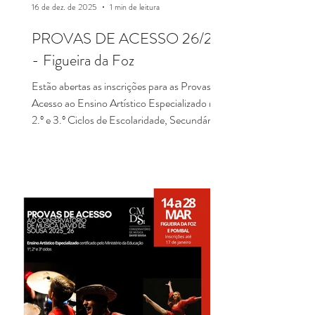
16 de dez. de 2025
1 min de leitura
PROVAS DE ACESSO 26/27
- Figueira da Foz
Estão abertas as inscrições para as Provas de
Acesso ao Ensino Artístico Especializado nos
2.º e 3.º Ciclos de Escolaridade, Secundário e
Iniciação. Inscrições até 27 de fevereiro.
CURSOS BÁSICOS DE MÚSICA,
DANÇA E TEATRO - Para Alunos que vão
para o 5.º Ano de Escolaridade CURSOS
SECUNDÁRIOS DE MÚSICA E DANÇA
- Para Alunos que vão para o 10.º Ano de
Escolaridade CURSO DE INICIAÇÃO -
Para Alunos do 1.º Ciclo de Escolaridade