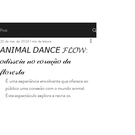
movimentos dos...
Post
20 de mai. de 2024
1 min de leitura
𝘈𝘕𝘐𝘔𝘈𝘓 𝘋𝘈𝘕𝘊𝘌 𝓕𝓛𝓞𝓦:
𝑜𝒹𝒾𝓈𝓈𝑒𝒾𝒶 𝓃𝑜 𝒸𝑜𝓇𝒶𝒸̧𝒶̃𝑜 𝒹𝒶
𝒻𝓁𝑜𝓇𝑒𝓈𝓉𝒶
É uma experiência envolvente que oferece ao 
público uma conexão com o mundo animal.
Este espectáculo explora e recria os 
movimentos dos animais transformando-os 
numa linguagem de dança muito particular, 
acompanhada por percussões que ressoam 
com os ritmos da natureza.
As coreografias nascem e desenvolvem-se em 