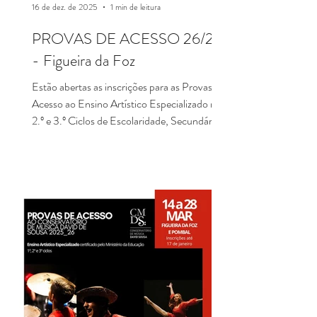
16 de dez. de 2025
1 min de leitura
PROVAS DE ACESSO 26/27
- Figueira da Foz
Estão abertas as inscrições para as Provas de
Acesso ao Ensino Artístico Especializado nos
2.º e 3.º Ciclos de Escolaridade, Secundário e
Iniciação. Inscrições até 27 de fevereiro.
CURSOS BÁSICOS DE MÚSICA,
DANÇA E TEATRO - Para Alunos que vão
para o 5.º Ano de Escolaridade CURSOS
SECUNDÁRIOS DE MÚSICA E DANÇA
- Para Alunos que vão para o 10.º Ano de
Escolaridade CURSO DE INICIAÇÃO -
Para Alunos do 1.º Ciclo de Escolaridade