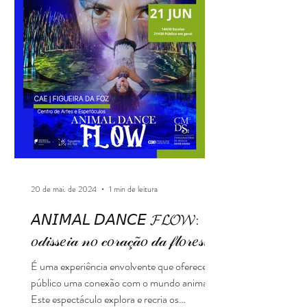
20 de mai. de 2024
1 min de leitura
𝘈𝘕𝘐𝘔𝘈𝘓 𝘋𝘈𝘕𝘊𝘌 𝓕𝓛𝓞𝓦:
𝑜𝒹𝒾𝓈𝓈𝑒𝒾𝒶 𝓃𝑜 𝒸𝑜𝓇𝒶𝒸̧𝒶̃𝑜 𝒹𝒶 𝒻𝓁𝑜𝓇𝑒𝓈𝓉𝒶
É uma experiência envolvente que oferece ao
público uma conexão com o mundo animal.
Este espectáculo explora e recria os