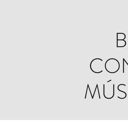
B
CON
MÚS