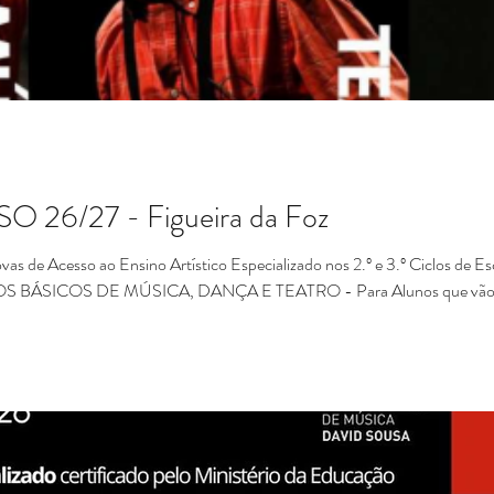
26/27 - Figueira da Foz
ovas de Acesso ao Ensino Artístico Especializado nos 2.º e 3.º Ciclos de Es
ICA, DANÇA E TEATRO - Para Alunos que vão para o 5.º Ano de Escolaridade
ridade CURSO DE INICIAÇÃO - Para Alunos