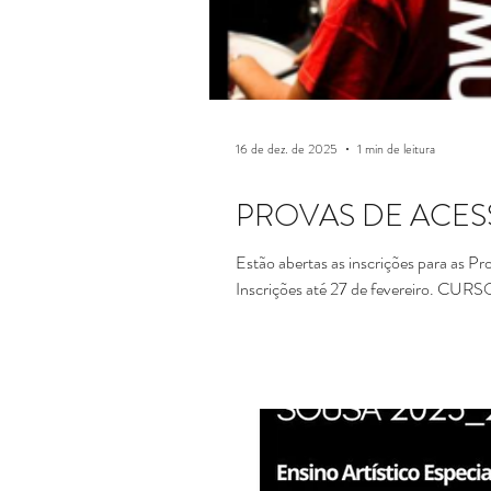
16 de dez. de 2025
1 min de leitura
PROVAS DE ACESSO 
Estão abertas as inscrições para as Pr
Inscrições até 27 de fevereiro. CURSOS BÁSICOS DE MÚS
CURSOS SECUNDÁRIOS DE MÚSICA E DANÇA - Para Alunos que vão para o 10.º Ano de Escola
do 1.º Ciclo de Escolaridade